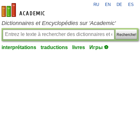
RU
EN
DE
ES
fr-academic.com
Dictionnaires et Encyclopédies sur 'Academic'
Recherche!
interprétations
traductions
livres
Игры ⚽