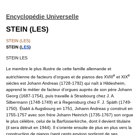
Encyclopédie Universelle
STEIN (LES)
STEIN (LES)
STEIN (
LES
)
STEIN LES
Le membre le plus illustre de cette famille allemande et
e
e
autrichienne de facteurs d’orgues et de pianos des XVIII
et XIX
siècles est Johann Andreas (1728-1792) qui naît à Hildesheim,
apprend le métier de facteur d’orgues auprès de son père Johann
Georg (1687-1754), puis travaille à Strasbourg chez J. A.
Silbermann (1748-1749) et à Regensburg chez F. J. Späth (1749-
1750). Établi à Augsbourg en 1751, Johann Andreas y construit en
1755-1757 avec son frère Johann Heinrich (1735-1767) son orgue
le plus célèbre, celui de la Barfüsserkirche, dont il devient titulaire
(il sera détruit en 1944). Il s’oriente ensuite de plus en plus vers la
construction de pianos (sept cents environ sortiront de ses