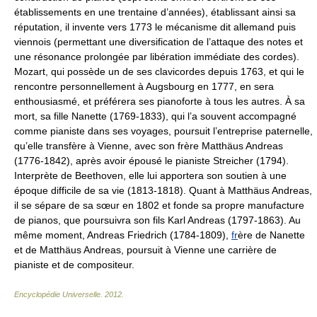
établissements en une trentaine d’années), établissant ainsi sa
réputation, il invente vers 1773 le mécanisme dit allemand puis
viennois (permettant une diversification de l’attaque des notes et
une résonance prolongée par libération immédiate des cordes).
Mozart, qui possède un de ses clavicordes depuis 1763, et qui le
rencontre personnellement à Augsbourg en 1777, en sera
enthousiasmé, et préférera ses pianoforte à tous les autres. À sa
mort, sa fille Nanette (1769-1833), qui l’a souvent accompagné
comme pianiste dans ses voyages, poursuit l’entreprise paternelle,
qu’elle transfère à Vienne, avec son frère Matthäus Andreas
(1776-1842), après avoir épousé le pianiste Streicher (1794).
Interprète de Beethoven, elle lui apportera son soutien à une
époque difficile de sa vie (1813-1818). Quant à Matthäus Andreas,
il se sépare de sa sœur en 1802 et fonde sa propre manufacture
de pianos, que poursuivra son fils Karl Andreas (1797-1863). Au
même moment, Andreas Friedrich (1784-1809),
fr
ère de Nanette
et de Matthäus Andreas, poursuit à Vienne une carrière de
pianiste et de compositeur.
Encyclopédie Universelle
.
2012
.