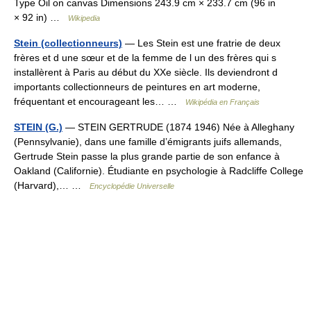
Type Oil on canvas Dimensions 243.9 cm × 233.7 cm (96 in
× 92 in) …
Wikipedia
Stein (collectionneurs)
— Les Stein est une fratrie de deux
frères et d une sœur et de la femme de l un des frères qui s
installèrent à Paris au début du XXe siècle. Ils deviendront d
importants collectionneurs de peintures en art moderne,
fréquentant et encourageant les… …
Wikipédia en Français
STEIN (G.)
— STEIN GERTRUDE (1874 1946) Née à Alleghany
(Pennsylvanie), dans une famille d’émigrants juifs allemands,
Gertrude Stein passe la plus grande partie de son enfance à
Oakland (Californie). Étudiante en psychologie à Radcliffe College
(Harvard),… …
Encyclopédie Universelle